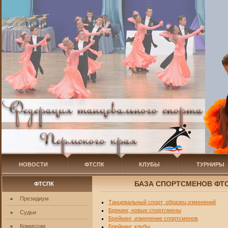
НОВОСТИ
ФТСПК
КЛУБЫ
ТУРНИРЫ
БАЗА СПОРТСМЕНОВ ФТС
ФТСПК
Президиум
Танцевальный спорт, образец изменений
Брекинг, новые спортсмены
Судьи
Брейкинг, изменение спортсменов
Комиссии
Брейкинг, клубы