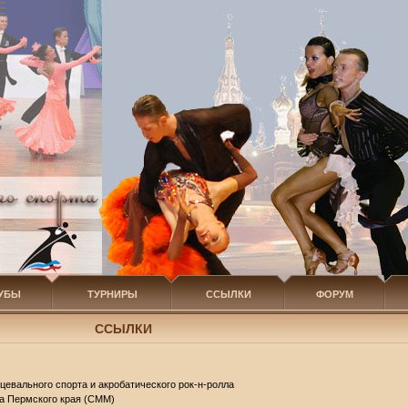
УБЫ
ТУРНИРЫ
ССЫЛКИ
ФОРУМ
ССЫЛКИ
евального спорта и акробатического рок-н-ролла
а Пермского края (СММ)