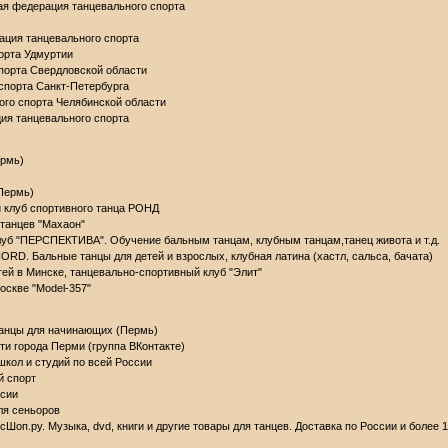
я федерация танцевального спорта
ация танцевального спорта
орта Удмуртии
порта Свердловской области
спорта Санкт-Петербурга
ого спорта Челябинской области
ия танцевального спорта
ермь)
 Пермь)
 клуб спортивного танца РОНД
танцев "Махаон"
уб "ПЕРСПЕКТИВА". Обучение бальным танцам, клубным танцам,танец живота и т.д.
RD. Бальные танцы для детей и взрослых, клубная латина (хастл, сальса, бачата)
тей в Минске, танцевально-спортивный клуб "Элит"
оскве "Model-357"
анцы для начинающих (Пермь)
и города Перми (группа ВКонтакте)
кол и студий по всей России
й спорт
ссии
ля сеньоров
Шоп.ру. Музыка, dvd, книги и другие товары для танцев. Доставка по России и более 1