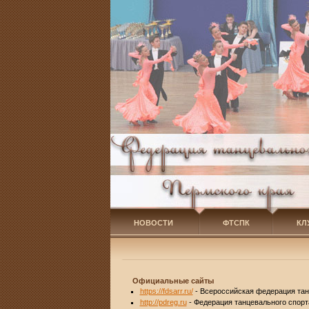
НОВОСТИ
ФТСПК
КЛ
Официальные сайты
https://fdsarr.ru/
- Всероссийская федерация танц
http://pdreg.ru
- Федерация танцевального спорт