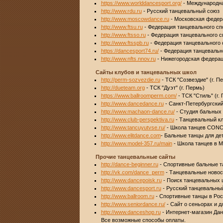
https://www.worlddancesport.org/
- Международна
http://www.rdu.ru
- Русский танцевальный союз
http://www.moscowdance.ru
- Московская федер
http://www.ftsu.ru
- Федерация танцевального сп
http://www.ftsso.ru
- Федерация танцевального с
http://www.ftsspb.ru
- Федерация танцевального 
https://dancesport74.ru/
- Федерация танцевальн
http://www.nfts.nnov.ru
- Нижегородская федерац
Сайты клубов и танцевальных школ
http://perm-sozvezdie.ru
- ТСК "Созвездие" (г. П
http://dueteam.org
- ТСК "Дуэт" (г. Пермь)
https://www.ballroomperm.com/
- ТСК "Стиль" (г.
http://www.dancedance.ru
- Санкт-Петербургский
http://www.machaon-dance.ru/
- Cтудия бальных 
http://www.club-perspektiva.ru
- Танцевальный кл
http://www.tancuyutvse.ru/
- Школа танцев CONCO
http://www.elitdance.com
- Бальные танцы для де
http://www.model-357.ru/main
- Школа танцев в М
Прочие танцевальные сайты
http://dance-beginner.ru
- Спортивные бальные т
http://vk.com/dance_perm
- Танцевальные новост
http://www.dancepoisk.ru
- Поиск танцевальных ш
http://www.dancesport.ru
- Русский танцевальны
http://www.ballroom.ru
- Спортивные танцы в Ро
http://www.seniordance.ru/
- Сайт о сеньорах и д
http://www.danceshop.ru
- Интернет-магазин Данс
Все возможные способы оплаты.